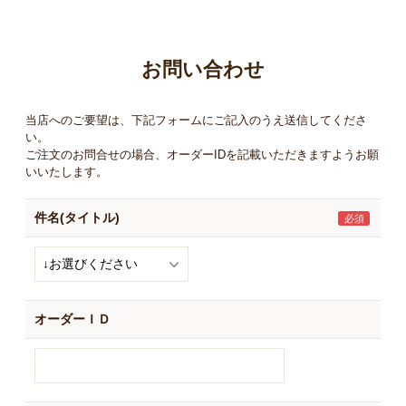
お買い物ガイド
日用品（デイリー）
リビング雑貨
お問い合わせ
お問い合わせ
トリマーグッズ
シニアサポート
当店へのご要望は、下記フォームにご記入のうえ送信してくださ
い。
ご注文のお問合せの場合、オーダーIDを記載いただきますようお願
いいたします。
件名(タイトル)
オーダーＩＤ