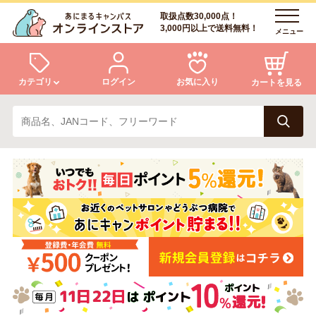
取扱点数30,000点！
3,000円以上で送料無料！
メニュー
カテゴリ
ログイン
お気に入り
カートを見る
犬
猫
ログイン
会員登録
小動物・鳥
アクア・爬虫類・昆虫
あにまるキャンパスについて
アフターサービス
ドッグフード
キャットフード
商品リクエスト
美容・ケア用品
服・おさんぽ用品