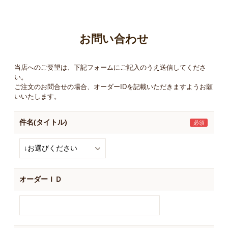
お買い物ガイド
日用品（デイリー）
リビング雑貨
お問い合わせ
お問い合わせ
トリマーグッズ
シニアサポート
当店へのご要望は、下記フォームにご記入のうえ送信してくださ
い。
ご注文のお問合せの場合、オーダーIDを記載いただきますようお願
いいたします。
件名(タイトル)
オーダーＩＤ