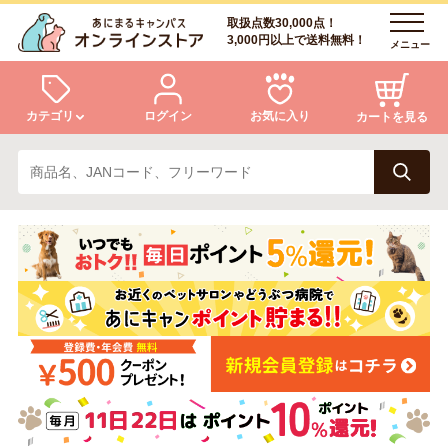
取扱点数30,000点！
3,000円以上で送料無料！
メニュー
カテゴリ
ログイン
お気に入り
カートを見る
犬
猫
ログイン
会員登録
小動物・鳥
アクア・爬虫類・昆虫
あにまるキャンパスについて
アフターサービス
ドッグフード
キャットフード
商品リクエスト
美容・ケア用品
服・おさんぽ用品