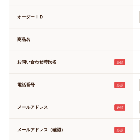
キャットフード
美容・ケア用品
オーダーＩＤ
服・おさんぽ用品
日用品（デイリー）
リビング雑貨
商品名
トリマーグッズ
シニアサポート
お問い合わせ時氏名
電話番号
メールアドレス
メールアドレス（確認）