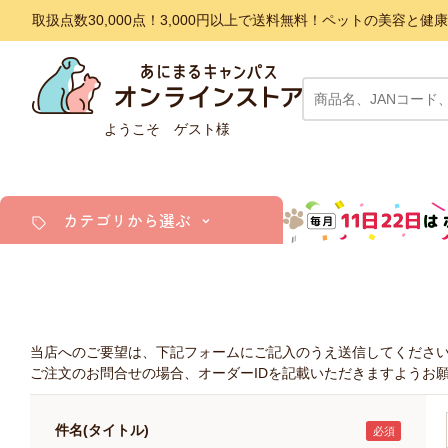
取扱点数30,000点！3,000円以上で送料無料！ペットの美容
ようこそ ゲスト様
カテゴリから選ぶ
犬
猫
小動物・鳥
当店へのご要望は、下記フォームにご記入のうえ送信してくださ
アクア・爬虫類・昆虫
ご注文のお問合せの場合、オーダーIDを記載いただきますようお
件名(タイトル)
ドッグフード