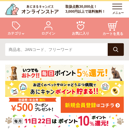
取扱点数30,000点！
3,000円以上で送料無料！
メニュー
カテゴリ
ログイン
お気に入り
カートを見る
犬
猫
ログイン
会員登録
小動物・鳥
アクア・爬虫類・昆虫
あにまるキャンパスについて
アフターサービス
ドッグフード
キャットフード
商品リクエスト
美容・ケア用品
服・おさんぽ用品