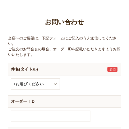
お買い物ガイド
日用品（デイリー）
リビング雑貨
お問い合わせ
お問い合わせ
トリマーグッズ
シニアサポート
当店へのご要望は、下記フォームにご記入のうえ送信してくださ
い。
ご注文のお問合せの場合、オーダーIDを記載いただきますようお願
いいたします。
件名(タイトル)
オーダーＩＤ