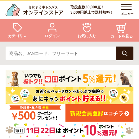
取扱点数30,000点！
3,000円以上で送料無料！
メニュー
カテゴリ
ログイン
お気に入り
カートを見る
犬
猫
ログイン
会員登録
小動物・鳥
アクア・爬虫類・昆虫
あにまるキャンパスについて
アフターサービス
ドッグフード
キャットフード
商品リクエスト
美容・ケア用品
服・おさんぽ用品