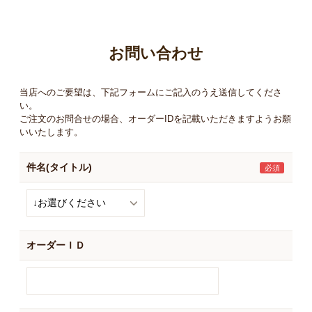
お買い物ガイド
日用品（デイリー）
リビング雑貨
お問い合わせ
お問い合わせ
トリマーグッズ
シニアサポート
当店へのご要望は、下記フォームにご記入のうえ送信してくださ
い。
ご注文のお問合せの場合、オーダーIDを記載いただきますようお願
いいたします。
件名(タイトル)
オーダーＩＤ