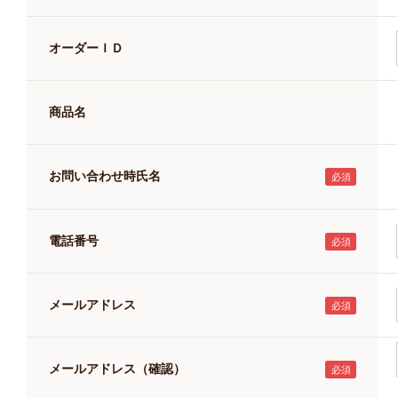
キャットフード
美容・ケア用品
オーダーＩＤ
服・おさんぽ用品
日用品（デイリー）
リビング雑貨
商品名
トリマーグッズ
シニアサポート
お問い合わせ時氏名
電話番号
メールアドレス
メールアドレス（確認）