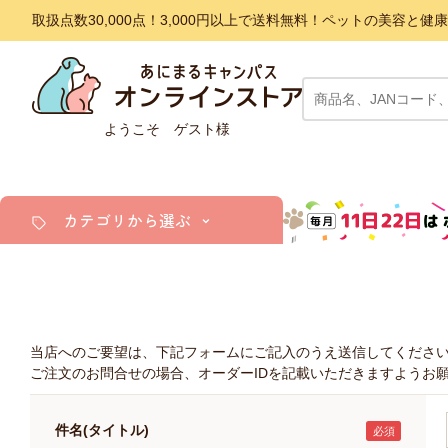
取扱点数30,000点！3,000円以上で送料無料！ペットの美容
ようこそ ゲスト様
カテゴリから選ぶ
犬
猫
小動物・鳥
当店へのご要望は、下記フォームにご記入のうえ送信してくださ
アクア・爬虫類・昆虫
ご注文のお問合せの場合、オーダーIDを記載いただきますようお
件名(タイトル)
ドッグフード