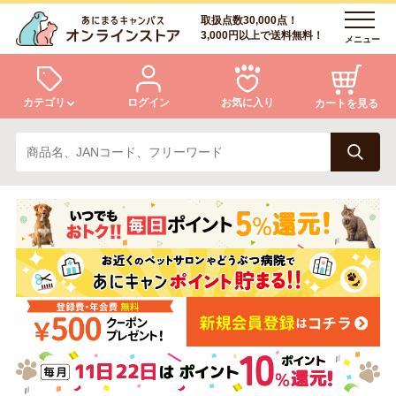
取扱点数30,000点！
3,000円以上で送料無料！
メニュー
カテゴリ
ログイン
お気に入り
カートを見る
犬
猫
ログイン
会員登録
小動物・鳥
アクア・爬虫類・昆虫
あにまるキャンパスについて
アフターサービス
ドッグフード
キャットフード
商品リクエスト
美容・ケア用品
服・おさんぽ用品