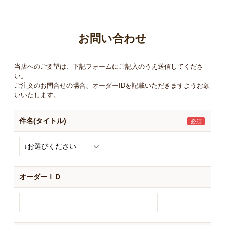
お買い物ガイド
日用品（デイリー）
リビング雑貨
お問い合わせ
お問い合わせ
トリマーグッズ
シニアサポート
当店へのご要望は、下記フォームにご記入のうえ送信してくださ
い。
ご注文のお問合せの場合、オーダーIDを記載いただきますようお願
いいたします。
件名(タイトル)
オーダーＩＤ