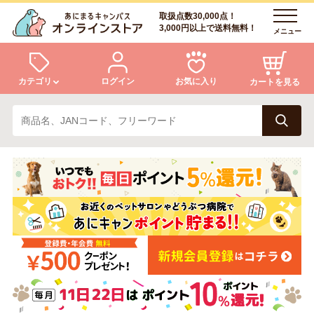
取扱点数30,000点！
3,000円以上で送料無料！
メニュー
カテゴリ
ログイン
お気に入り
カートを見る
犬
猫
ログイン
会員登録
小動物・鳥
アクア・爬虫類・昆虫
あにまるキャンパスについて
アフターサービス
ドッグフード
キャットフード
商品リクエスト
美容・ケア用品
服・おさんぽ用品