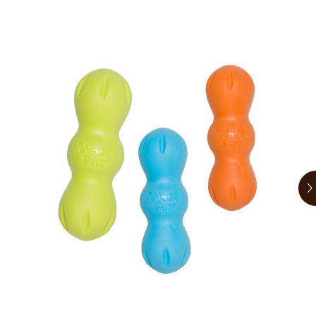
お買い物ガイド
日用品（デイリー）
リビング雑貨
お問い合わせ
トリマーグッズ
シニアサポート