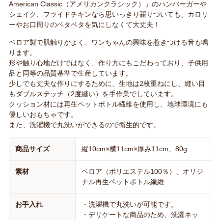
American Classic（アメリカンクラシック）」のハンバーガーや
シェイク、フライドチキンなら思いっきり齧りついても、カロリ
ーやお口周りのベタベタを気にしなくて大丈夫！
ベロア製で肌触りがよく、ワンちゃんの興味を惹きつける音も鳴
ります。
形や触り心地だけではなく、作り方にもこだわっており、子供用
品と同等の品質基準で生産しています。
少しでも丈夫な作りにするために、生地は2枚重ねにし、縫い目
もダブルステッチ（2度縫い）を手作業でしています。
クッション材には再生ペットボトル繊維を使用し、地球環境にも
優しいおもちゃです。
また、洗濯機で丸洗いができるので衛生的です。
商品サイズ
縦10cm×横11cm×厚み11cm、80g
素材
ベロア（ポリエステル100％）、オリジ
ナル再生ペットボトル繊維
お手入れ
・洗濯機で丸洗いが可能です。
・デリケートな商品のため、洗濯ネッ