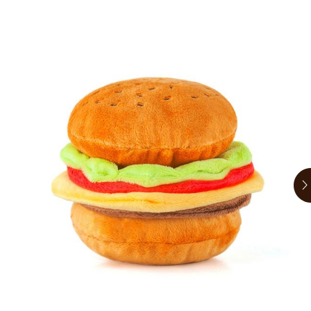
お買い物ガイド
日用品（デイリー）
リビング雑貨
お問い合わせ
トリマーグッズ
シニアサポート