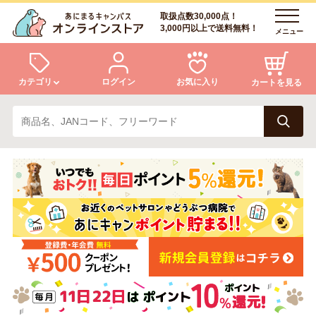
取扱点数30,000点！
3,000円以上で送料無料！
メニュー
カテゴリ
ログイン
お気に入り
カートを見る
犬
猫
ログイン
会員登録
小動物・鳥
アクア・爬虫類・昆虫
あにまるキャンパスについて
アフターサービス
ドッグフード
キャットフード
商品リクエスト
美容・ケア用品
服・おさんぽ用品