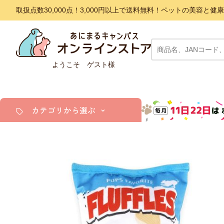
取扱点数30,000点！3,000円以上で送料無料！ペットの美容
ようこそ ゲスト様
カテゴリから選ぶ
犬
猫
小動物・鳥
アクア・爬虫類・昆虫
ドッグフード