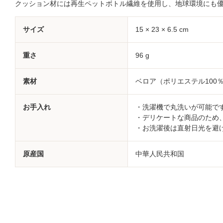
クッション材には再生ペットボトル繊維を使用し、地球環境にも
サイズ
15 × 23 × 6.5 cm
重さ
96 g
素材
ベロア（ポリエステル100
お手入れ
・洗濯機で丸洗いが可能で
・デリケートな商品のため
・お洗濯後は直射日光を避
原産国
中華人民共和国