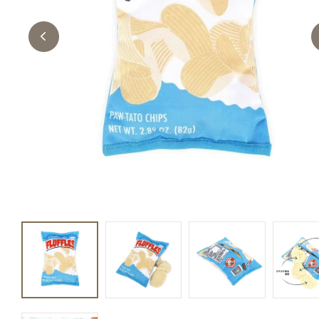
キャットフード
美容・ケア用品
服・おさんぽ用品
日用品（デイリー）
リビング雑貨
トリマーグッズ
シニアサポート