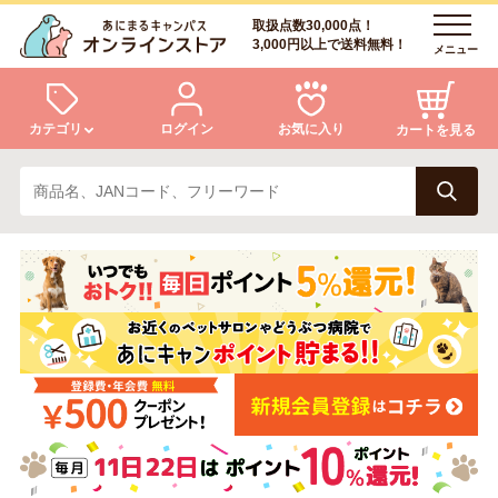
取扱点数30,000点！
3,000円以上で送料無料！
メニュー
カテゴリ
ログイン
お気に入り
カートを見る
犬
猫
ログイン
会員登録
小動物・鳥
アクア・爬虫類・昆虫
あにまるキャンパスについて
アフターサービス
ドッグフード
キャットフード
商品リクエスト
美容・ケア用品
服・おさんぽ用品