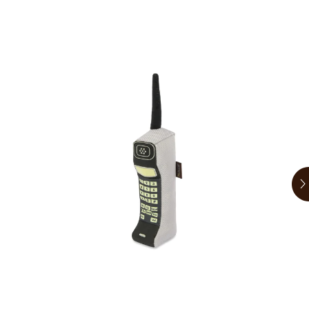
お買い物ガイド
日用品（デイリー）
リビング雑貨
お問い合わせ
トリマーグッズ
シニアサポート