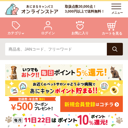
取扱点数30,000点！
3,000円以上で送料無料！
メニュー
カテゴリ
ログイン
お気に入り
カートを見る
犬
猫
ログイン
会員登録
小動物・鳥
アクア・爬虫類・昆虫
あにまるキャンパスについて
アフターサービス
ドッグフード
キャットフード
商品リクエスト
美容・ケア用品
服・おさんぽ用品