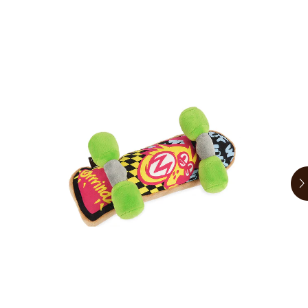
お買い物ガイド
日用品（デイリー）
リビング雑貨
お問い合わせ
トリマーグッズ
シニアサポート