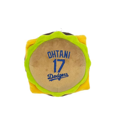
お買い物ガイド
日用品（デイリー）
リビング雑貨
お問い合わせ
トリマーグッズ
シニアサポート