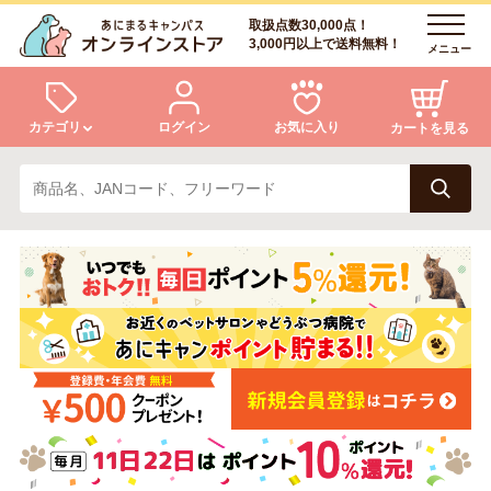
取扱点数30,000点！
3,000円以上で送料無料！
メニュー
カテゴリ
ログイン
お気に入り
カートを見る
犬
猫
ログイン
会員登録
小動物・鳥
アクア・爬虫類・昆虫
あにまるキャンパスについて
アフターサービス
ドッグフード
キャットフード
商品リクエスト
美容・ケア用品
服・おさんぽ用品