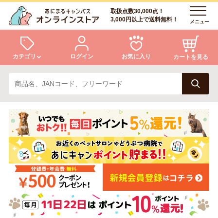
取扱点数30,000点！
3,000円以上で送料無料！
メニュー
カテゴリ
ログイン
お気に入り
カートを見る
犬
猫
ログイン
会員登録
小動物・鳥
アクア・爬虫類・昆虫
あにまるキャンパスについて
アフターサービス
ドッグフード
キャットフード
商品リクエスト
美容・ケア用品
服・おさんぽ用品