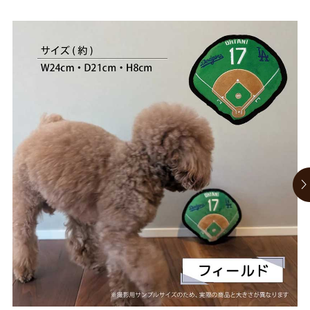
お買い物ガイド
日用品（デイリー）
リビング雑貨
お問い合わせ
トリマーグッズ
シニアサポート