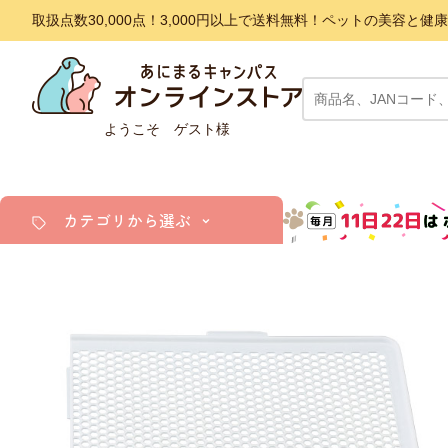
取扱点数30,000点！3,000円以上で送料無料！ペットの美容
ようこそ ゲスト様
カテゴリから選ぶ
犬
猫
小動物・鳥
アクア・爬虫類・昆虫
ドッグフード