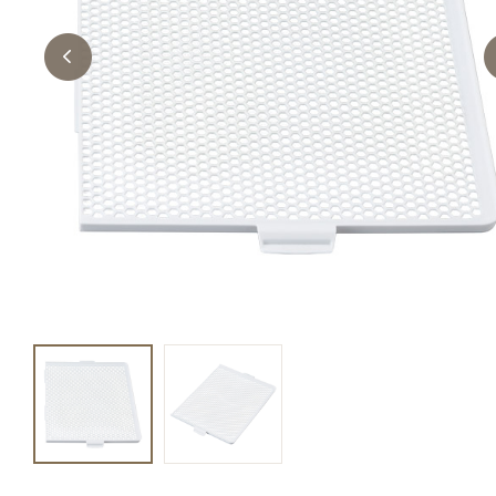
キャットフード
美容・ケア用品
服・おさんぽ用品
日用品（デイリー）
リビング雑貨
トリマーグッズ
シニアサポート