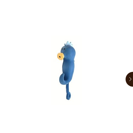
お買い物ガイド
日用品（デイリー）
リビング雑貨
お問い合わせ
トリマーグッズ
シニアサポート