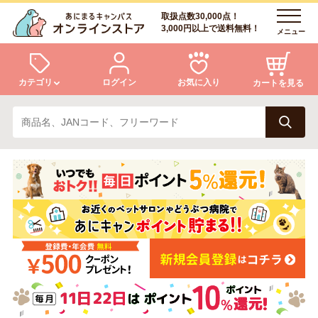
取扱点数30,000点！
3,000円以上で送料無料！
メニュー
カテゴリ
ログイン
お気に入り
カートを見る
犬
猫
ログイン
会員登録
小動物・鳥
アクア・爬虫類・昆虫
あにまるキャンパスについて
アフターサービス
ドッグフード
キャットフード
商品リクエスト
美容・ケア用品
服・おさんぽ用品