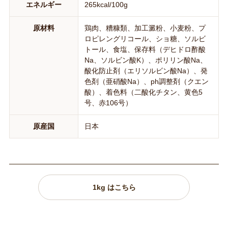
エネルギー
265kcal/100g
原材料
鶏肉、糟糠類、加工澱粉、小麦粉、プ
ロピレングリコール、ショ糖、ソルビ
トール、食塩、保存料（デヒドロ酢酸
Na、ソルビン酸K）、ポリリン酸Na、
酸化防止剤（エリソルビン酸Na）、発
色剤（亜硝酸Na）、ph調整剤（クエン
酸）、着色料（二酸化チタン、黄色5
号、赤106号）
原産国
日本
1kg はこちら