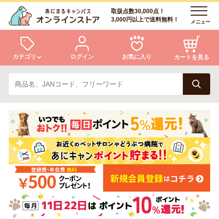
取扱点数30,000点！
3,000円以上で送料無料！
メニュー
カテゴリ
ログイン
お気に入り
カートを見る
犬
猫
ログイン
会員登録
小動物・鳥
アクア・爬虫類・昆虫
あにまるキャンパスについて
アフターサービス
ドッグフード
キャットフード
商品リクエスト
美容・ケア用品
服・おさんぽ用品