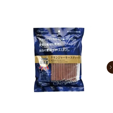
お買い物ガイド
日用品（デイリー）
リビング雑貨
お問い合わせ
トリマーグッズ
シニアサポート