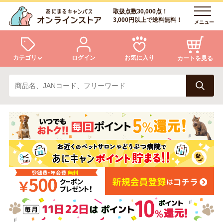
取扱点数30,000点！
3,000円以上で送料無料！
メニュー
カテゴリ
ログイン
お気に入り
カートを見る
犬
猫
ログイン
会員登録
小動物・鳥
アクア・爬虫類・昆虫
あにまるキャンパスについて
アフターサービス
ドッグフード
キャットフード
商品リクエスト
美容・ケア用品
服・おさんぽ用品