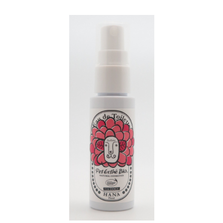
お買い物ガイド
日用品（デイリー）
リビング雑貨
お問い合わせ
トリマーグッズ
シニアサポート