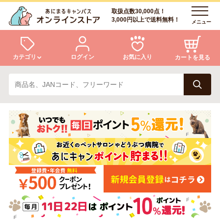
取扱点数30,000点！
3,000円以上で送料無料！
メニュー
カテゴリ
ログイン
お気に入り
カートを見る
犬
猫
ログイン
会員登録
小動物・鳥
アクア・爬虫類・昆虫
あにまるキャンパスについて
アフターサービス
ドッグフード
キャットフード
商品リクエスト
美容・ケア用品
服・おさんぽ用品