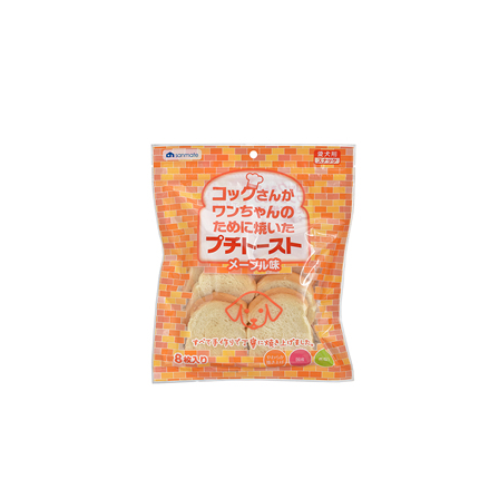
お買い物ガイド
日用品（デイリー）
リビング雑貨
お問い合わせ
トリマーグッズ
シニアサポート