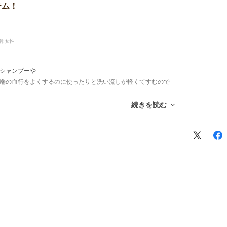
テム！
別:
女性
シャンプーや
端の血行をよくするのに使ったりと洗い流しが軽くてすむので
い前の掛け流し、
続きを読む
使い分けが出来るのでとても助かっております。また価格も良き感じなので惜しみ