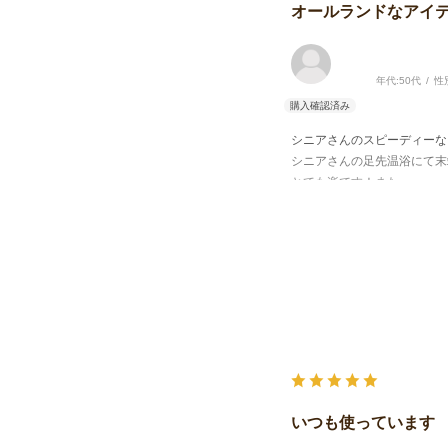
オールランドなアイ
年代:
50代
性
シニアさんのスピーディーな
シニアさんの足先温浴にて末
とても楽です！また
汚れの酷いワンちゃんの下洗
シャンプー後の温浴と幅広く
いつも使っています