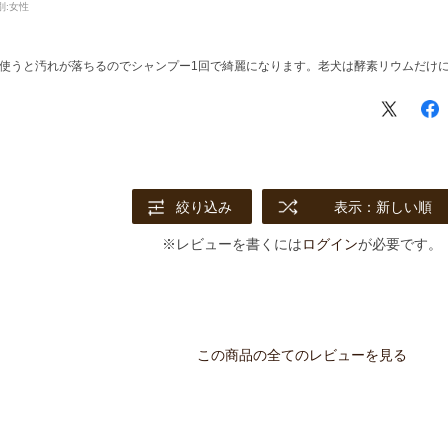
別:
女性
使うと汚れが落ちるのでシャンプー1回で綺麗になります。老犬は酵素リウムだけ
絞り込み
表示：新しい順
※レビューを書くには
ログイン
が必要です。
この商品の全てのレビューを見る