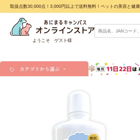
取扱点数30,000点！3,000円以上で送料無料！ペットの美容
ようこそ ゲスト様
カテゴリから選ぶ
犬
猫
小動物・鳥
アクア・爬虫類・昆虫
ドッグフード