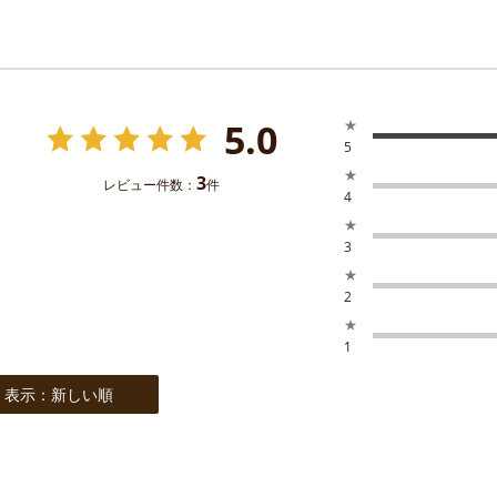
5.0
★
5
★
3
レビュー件数：
件
4
★
3
★
2
★
1
表示：新しい順