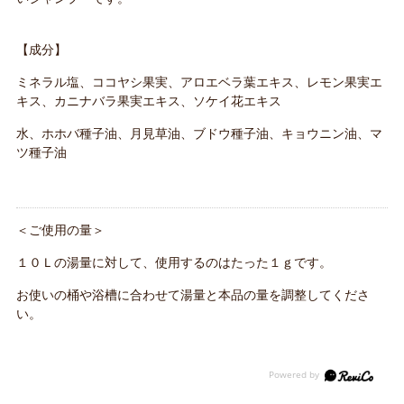
【成分】
ミネラル塩、ココヤシ果実、アロエベラ葉エキス、レモン果実エ
キス、カニナバラ果実エキス、ソケイ花エキス
水、ホホバ種子油、月見草油、ブドウ種子油、キョウニン油、マ
ツ種子油
＜ご使用の量＞
１０Ｌの湯量に対して、使用するのはたった１ｇです。
お使いの桶や浴槽に合わせて湯量と本品の量を調整してくださ
い。