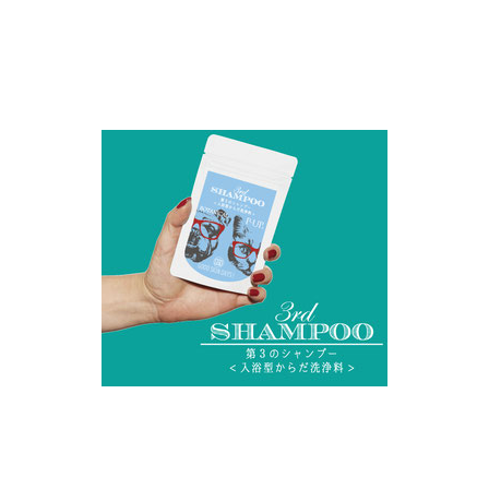
お買い物ガイド
日用品（デイリー）
リビング雑貨
お問い合わせ
トリマーグッズ
シニアサポート