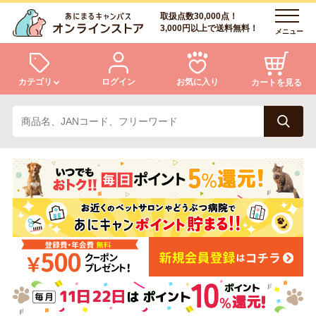
取扱点数30,000点！
3,000円以上で送料無料！
メニュー
カテゴリ
ログイン
お気に入り
カートを見る
犬
猫
ログイン
会員登録
小動物・鳥
アクア・爬虫類・昆虫
あにまるキャンパスについて
アフターサービス
ドッグフード
キャットフード
商品リクエスト
美容・ケア用品
服・おさんぽ用品