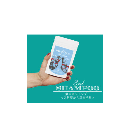
お買い物ガイド
日用品（デイリー）
リビング雑貨
お問い合わせ
トリマーグッズ
シニアサポート