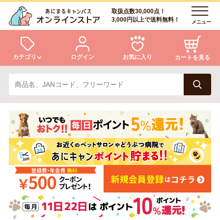
取扱点数30,000点！
3,000円以上で送料無料！
メニュー
カテゴリ
ログイン
お気に入り
カートを見る
犬
猫
ログイン
会員登録
小動物・鳥
アクア・爬虫類・昆虫
あにまるキャンパスについて
アフターサービス
ドッグフード
キャットフード
商品リクエスト
美容・ケア用品
服・おさんぽ用品