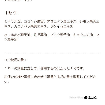
【成分】
ミネラル塩、ココヤシ果実、アロエベラ葉エキス、レモン果実エ
キス、カニナバラ果実エキス、ソケイ花エキス
水、ホホバ種子油、月見草油、ブドウ種子油、キョウニン油、マ
ツ種子油
＜ご使用の量＞
１０Ｌの湯量に対して、使用するのはたった１ｇです。
お使いの桶や浴槽に合わせて湯量と本品の量を調整してくださ
い。