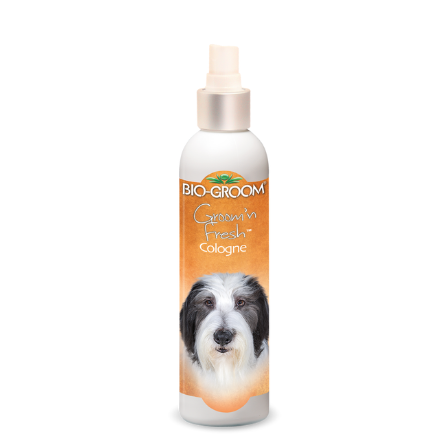
お買い物ガイド
日用品（デイリー）
リビング雑貨
お問い合わせ
トリマーグッズ
シニアサポート