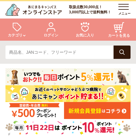
取扱点数30,000点！
3,000円以上で送料無料！
メニュー
カテゴリ
ログイン
お気に入り
カートを見る
犬
猫
ログイン
会員登録
小動物・鳥
アクア・爬虫類・昆虫
あにまるキャンパスについて
アフターサービス
ドッグフード
キャットフード
商品リクエスト
美容・ケア用品
服・おさんぽ用品