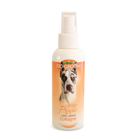
お買い物ガイド
日用品（デイリー）
リビング雑貨
お問い合わせ
トリマーグッズ
シニアサポート