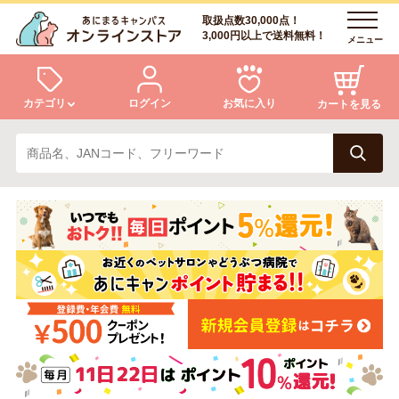
取扱点数30,000点！
3,000円以上で送料無料！
メニュー
カテゴリ
ログイン
お気に入り
カートを見る
犬
猫
ログイン
会員登録
小動物・鳥
アクア・爬虫類・昆虫
あにまるキャンパスについて
アフターサービス
ドッグフード
キャットフード
商品リクエスト
美容・ケア用品
服・おさんぽ用品