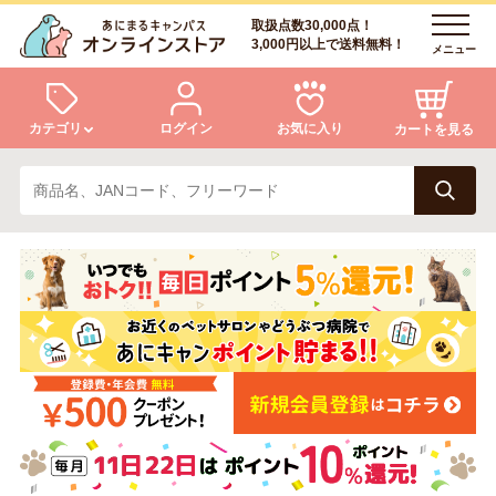
取扱点数30,000点！
3,000円以上で送料無料！
メニュー
カテゴリ
ログイン
お気に入り
カートを見る
犬
猫
ログイン
会員登録
小動物・鳥
アクア・爬虫類・昆虫
あにまるキャンパスについて
アフターサービス
ドッグフード
キャットフード
商品リクエスト
美容・ケア用品
服・おさんぽ用品