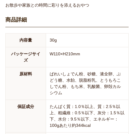
お散歩や家族との時間に彩りを添えるおやつ
商品詳細
内容量
30g
パッケージサイ
W110×H210mm
ズ
原材料
ばれいしょでん粉、砂糖、液全卵、ぶ
どう糖、水飴、脱脂粉乳、とうもろこ
しでん粉、もち米、乳酸菌、卵殻カル
シウム
保証成分
たんぱく質：1.0％以上、質：2.5％以
上、粗繊維：0.5％以下、灰分：1.5％以
下、水分：9.5％以下、エネルギー：
100gあたり約344kcal