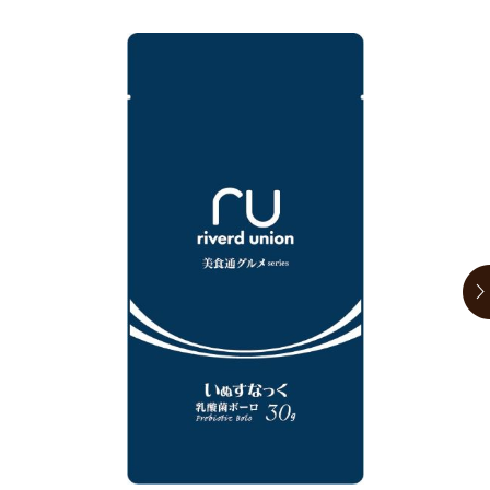
お買い物ガイド
日用品（デイリー）
リビング雑貨
お問い合わせ
トリマーグッズ
シニアサポート