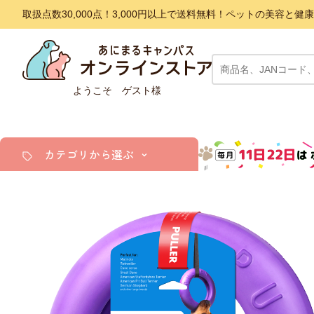
取扱点数30,000点！3,000円以上で送料無料！ペットの美容
ようこそ ゲスト様
カテゴリから選ぶ
犬
猫
小動物・鳥
アクア・爬虫類・昆虫
ドッグフード