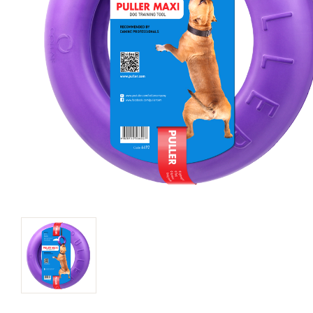
キャットフード
美容・ケア用品
服・おさんぽ用品
日用品（デイリー）
リビング雑貨
トリマーグッズ
シニアサポート