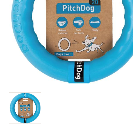
キャットフード
美容・ケア用品
服・おさんぽ用品
日用品（デイリー）
リビング雑貨
トリマーグッズ
シニアサポート