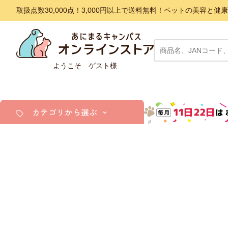
取扱点数30,000点！3,000円以上で送料無料！ペットの美容
ようこそ ゲスト様
カテゴリから選ぶ
犬
猫
小動物・鳥
アクア・爬虫類・昆虫
ドッグフード