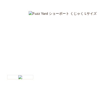
キャットフード
美容・ケア用品
服・おさんぽ用品
日用品（デイリー）
リビング雑貨
トリマーグッズ
シニアサポート