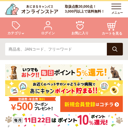
取扱点数30,000点！
3,000円以上で送料無料！
メニュー
カテゴリ
ログイン
お気に入り
カートを見る
犬
猫
ログイン
会員登録
小動物・鳥
アクア・爬虫類・昆虫
あにまるキャンパスについて
アフターサービス
ドッグフード
キャットフード
商品リクエスト
美容・ケア用品
服・おさんぽ用品