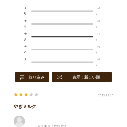
★
(0
5
)
★
(0
4
)
★
(1
3
)
★
(0
2
)
★
(0
1
)
絞り込み
表示：新しい順
2023.12.10
やぎミルク
年代:
30代
性別:
女性