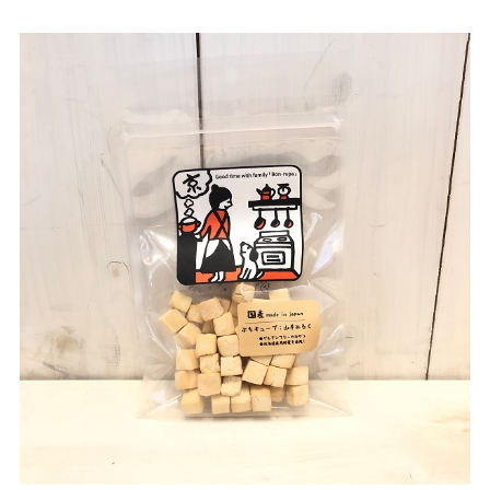
お買い物ガイド
日用品（デイリー）
リビング雑貨
お問い合わせ
トリマーグッズ
シニアサポート