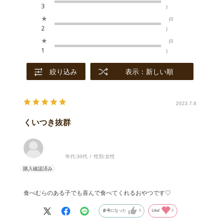
3
)
★
(0
2
)
★
(0
1
)
絞り込み
表示：新しい順
2023.7.8
くいつき抜群
年代:
30代
性別:
女性
食べむらのある子でも喜んで食べてくれるおやつです♡
参考になった
0
Like!
0