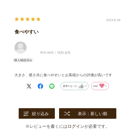
2023.6.28
食べやすい
年代:
30代
性別:
女性
大きさ、硬さ共に食べやすいとお客様からの評価が高いです
参考になった
0
Like!
0
絞り込み
表示：新しい順
※レビューを書くには
ログイン
が必要です。