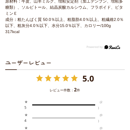
原材料：牛皮、山羊ミルク、増粘安定剤（加工デンプン、増粘多
糖類）、ソルビトール、結晶炭酸カルシウム、フラポイド、ビタ
ミンＥ
成分：粗たんぱく質 50.0％以上、粗脂肪4.0％以上、粗繊維2.0％
以下、粗灰分4.0％以下、水分15.0％以下、カロリー/100g
317kcal
ユーザーレビュー
5.0
2
レビュー件数：
件
★
(2
5
)
★
(0
4
)
★
(0