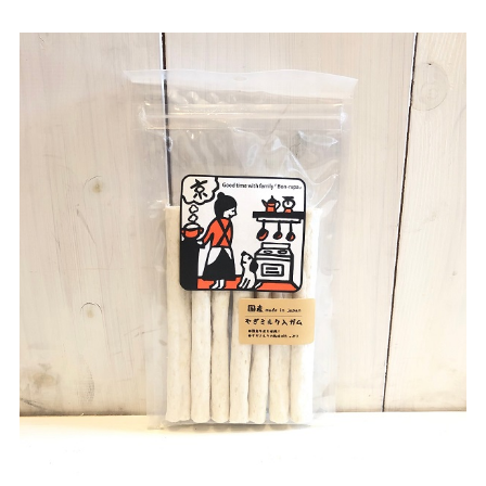
お買い物ガイド
日用品（デイリー）
リビング雑貨
お問い合わせ
トリマーグッズ
シニアサポート