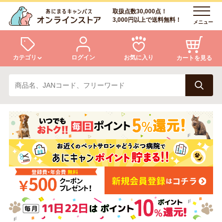
取扱点数30,000点！
3,000円以上で送料無料！
メニュー
カテゴリ
ログイン
お気に入り
カートを見る
犬
猫
ログイン
会員登録
小動物・鳥
アクア・爬虫類・昆虫
あにまるキャンパスについて
アフターサービス
ドッグフード
キャットフード
商品リクエスト
美容・ケア用品
服・おさんぽ用品