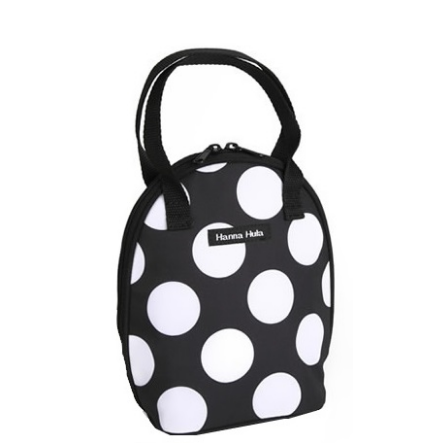
お買い物ガイド
日用品（デイリー）
リビング雑貨
お問い合わせ
トリマーグッズ
シニアサポート