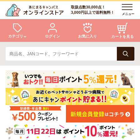
取扱点数30,000点！
3,000円以上で送料無料！
メニュー
カテゴリ
ログイン
お気に入り
カートを見る
犬
猫
ログイン
会員登録
小動物・鳥
アクア・爬虫類・昆虫
あにまるキャンパスについて
アフターサービス
ドッグフード
キャットフード
商品リクエスト
美容・ケア用品
服・おさんぽ用品