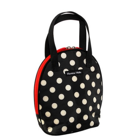
お買い物ガイド
日用品（デイリー）
リビング雑貨
お問い合わせ
トリマーグッズ
シニアサポート