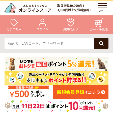
取扱点数30,000点！
3,000円以上で送料無料！
メニュー
カテゴリ
ログイン
お気に入り
カートを見る
犬
猫
ログイン
会員登録
小動物・鳥
アクア・爬虫類・昆虫
あにまるキャンパスについて
アフターサービス
ドッグフード
キャットフード
商品リクエスト
美容・ケア用品
服・おさんぽ用品