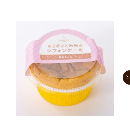
お買い物ガイド
日用品（デイリー）
リビング雑貨
お問い合わせ
トリマーグッズ
シニアサポート