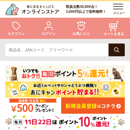
取扱点数30,000点！
3,000円以上で送料無料！
メニュー
カテゴリ
ログイン
お気に入り
カートを見る
犬
猫
ログイン
会員登録
小動物・鳥
アクア・爬虫類・昆虫
あにまるキャンパスについて
アフターサービス
ドッグフード
キャットフード
商品リクエスト
美容・ケア用品
服・おさんぽ用品