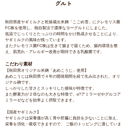
グルト
秋田県産ヤギミルクと乾燥蔵出米麹「こごめ雪」にクレモリス菌
FC株を使用し、独自製法で濃厚なヨーグルトにしました。
低温でじっくりとたっぷりの時間をかけ熟成させることにより、
ヤギミルクの風味が残っています。
またクレモリス菌FC株は生きて腸まで届くため、腸内環境を整
え、肌荒れ・アレルギー改善が期待できる乳酸菌です。
こだわり素材
【秋田県オリジナル米麹「あめこうじ」使用】
あめこうじは秋田県で４年の開発期間を経て生み出された、オリ
ジナル麹です。
しっかりした甘さとスッキリした後味が特徴です。
また酵素力が２倍なのも大きな特徴で、α?アミラーゼやグルコア
ミラーゼなどを効率よく摂取できます。
【国産ヤギミルク】
ヤギミルクは栄養価が高く胃や肝臓に負担を少ないことに加え、
栄養を消化・吸収できますので、 ご飯のトッピングに適していま