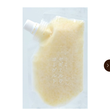
お買い物ガイド
日用品（デイリー）
リビング雑貨
お問い合わせ
トリマーグッズ
シニアサポート