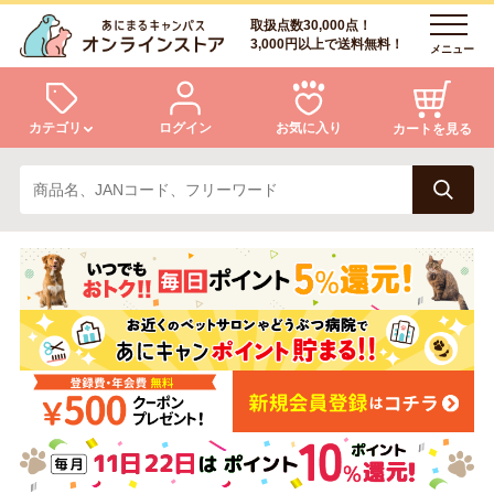
取扱点数30,000点！
3,000円以上で送料無料！
メニュー
カテゴリ
ログイン
お気に入り
カートを見る
犬
猫
ログイン
会員登録
小動物・鳥
アクア・爬虫類・昆虫
あにまるキャンパスについて
アフターサービス
ドッグフード
キャットフード
商品リクエスト
美容・ケア用品
服・おさんぽ用品