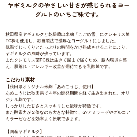
ヤギミルクのやさしい甘さが感じられるヨー
グルトのいちご味です。
秋田県産ヤギミルクと乾燥蔵出米麹「こごめ雪」にクレモリス菌
FC株を使用し、独自製法で濃厚なヨーグルトにしました。
低温でじっくりとたっぷりの時間をかけ熟成させることにより、
ヤギミルクの風味が残っています。
またクレモリス菌FC株は生きて腸まで届くため、腸内環境を整
え、肌荒れ・アレルギー改善が期待できる乳酸菌です。
こだわり素材
【秋田県オリジナル米麹「あめこうじ」使用】
あめこうじは秋田県で４年の開発期間を経て生み出された、オリ
ジナル麹です。
しっかりした甘さとスッキリした後味が特徴です。
また酵素力が２倍なのも大きな特徴で、α?アミラーゼやグルコア
ミラーゼなどを効率よく摂取できます。
【国産ヤギミルク】