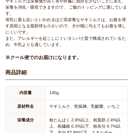
ヤギミルクは栄養価が高く胃や肝臓に負担を少ないことに加え、
栄養を消化・吸収できますので、 ご飯のトッピングに適していま
す。
母乳に最も近いといわれるほど高栄養なヤギミルクは、お腹を壊
す原因となる脂肪球も小さいので、犬や猫に与えてもお腹を壊し
にくいです。
また、アレルギーを起こしにくいタンパク質で構成されているた
め、牛乳よりも適しています。
※クール便でのお届けになります。
商品詳細
内容量
140g
原材料名
ヤギミルク、乾燥麹、乳酸菌、いちご
栄養成分
粗たんぱく 2.8%以上、粗脂肪 2.4%以
上、粗繊維 0.3%以下、粗灰分 0.7%以
下、水分 87.9%以下、エネルギー