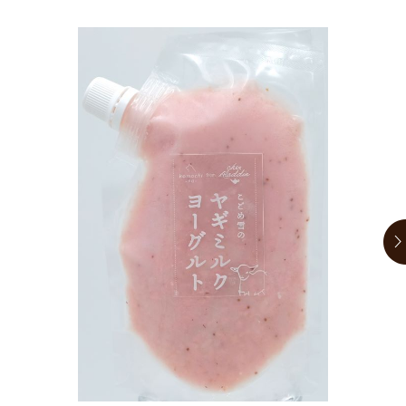
お買い物ガイド
日用品（デイリー）
リビング雑貨
お問い合わせ
トリマーグッズ
シニアサポート