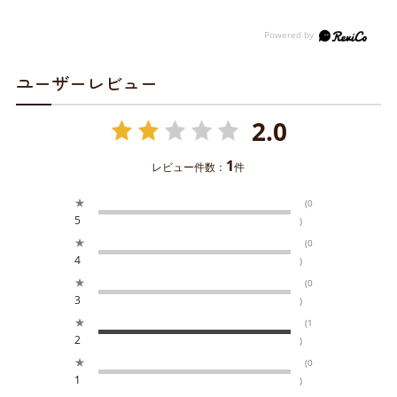
ユーザーレビュー
2.0
1
レビュー件数：
件
★
(0
5
)
★
(0
4
)
★
(0
3
)
★
(1
2
)
★
(0
1
)