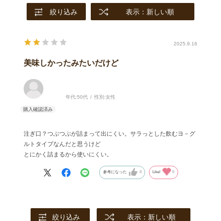
絞り込み
表示：新しい順
2025.9.16
美味しかったみたいだけど
年代:
50代
性別:
女性
注ぎ口？つぶつぶが詰まって出にくい。サラっとした飲むヨ－グ
ルトタイプなんだと思うけど
とにかく詰まるから使いにくい。
参考になった
0
Like!
0
絞り込み
表示：新しい順