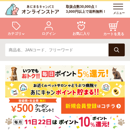
取扱点数30,000点！
3,000円以上で送料無料！
メニュー
カテゴリ
ログイン
お気に入り
カートを見る
犬
猫
ログイン
会員登録
小動物・鳥
アクア・爬虫類・昆虫
あにまるキャンパスについて
アフターサービス
ドッグフード
キャットフード
商品リクエスト
美容・ケア用品
服・おさんぽ用品