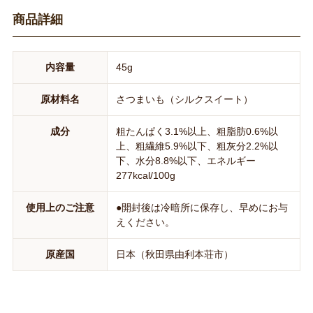
商品詳細
内容量
45g
原材料名
さつまいも（シルクスイート）
成分
粗たんぱく3.1%以上、粗脂肪0.6%以
上、粗繊維5.9%以下、粗灰分2.2%以
下、水分8.8%以下、エネルギー
277kcal/100g
使用上のご注意
●開封後は冷暗所に保存し、早めにお与
えください。
原産国
日本（秋田県由利本荘市）