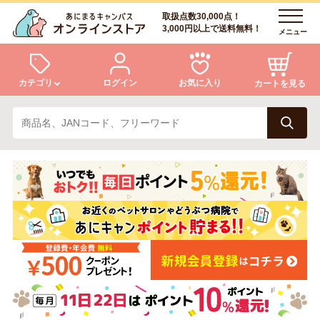
取扱点数30,000点！
3,000円以上で送料無料！
メニュー
カテゴリ
ログイン
お気に入り
カートを見る
犬
猫
ログイン
会員登録
小動物・鳥
アクア・爬虫類・昆虫
あにまるキャンパスについて
アフターサービス
ドッグフード
キャットフード
商品リクエスト
美容・ケア用品
服・おさんぽ用品