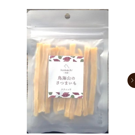
お買い物ガイド
日用品（デイリー）
リビング雑貨
お問い合わせ
トリマーグッズ
シニアサポート