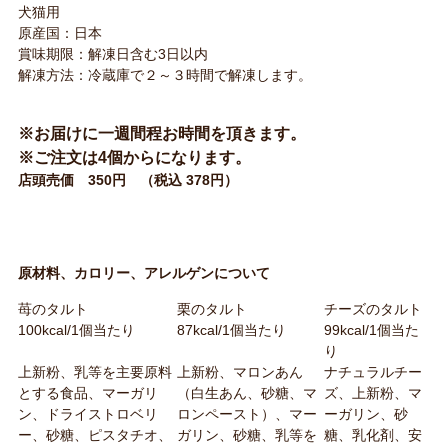
犬猫用
原産国：日本
賞味期限：解凍日含む3日以内
解凍方法：冷蔵庫で２～３時間で解凍します。
※お届けに一週間程お時間を頂きます。
※ご注文は4個からになります。
店頭売価 350円 （税込 378円）
原材料、カロリー、アレルゲンについて
苺のタルト
栗のタルト
チーズのタルト
100kcal/1個当たり
87kcal/1個当たり
99kcal/1個当た
り
上新粉、乳等を主要原料
上新粉、マロンあん
ナチュラルチー
とする食品、マーガリ
（白生あん、砂糖、マ
ズ、上新粉、マ
ン、ドライストロベリ
ロンペースト）、マー
ーガリン、砂
ー、砂糖、ピスタチオ、
ガリン、砂糖、乳等を
糖、乳化剤、安