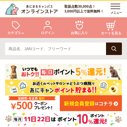
取扱点数30,000点！
3,000円以上で送料無料！
メニュー
カテゴリ
ログイン
お気に入り
カートを見る
犬
猫
ログイン
会員登録
小動物・鳥
アクア・爬虫類・昆虫
あにまるキャンパスについて
アフターサービス
ドッグフード
キャットフード
商品リクエスト
美容・ケア用品
服・おさんぽ用品