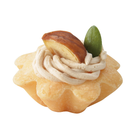
お買い物ガイド
日用品（デイリー）
リビング雑貨
お問い合わせ
トリマーグッズ
シニアサポート