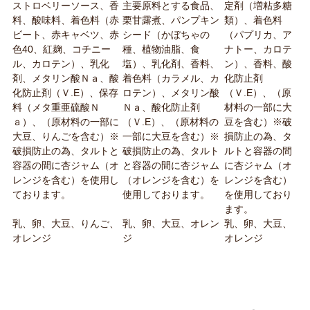
ストロベリーソース、香
主要原料とする食品、
定剤（増粘多糖
料、酸味料、着色料（赤
栗甘露煮、パンプキン
類）、着色料
ビート、赤キャベツ、赤
シード（かぼちゃの
（パプリカ、ア
色40、紅麹、コチニー
種、植物油脂、食
ナトー、カロテ
ル、カロテン）、乳化
塩）、乳化剤、香料、
ン）、香料、酸
剤、メタリン酸Ｎａ、酸
着色料（カラメル、カ
化防止剤
化防止剤（Ｖ.E）、保存
ロテン）、メタリン酸
（Ｖ.E）、（原
料（メタ重亜硫酸Ｎ
Ｎａ、酸化防止剤
材料の一部に大
ａ）、（原材料の一部に
（Ｖ.E）、（原材料の
豆を含む）※破
大豆、りんごを含む）※
一部に大豆を含む）※
損防止の為、タ
破損防止の為、タルトと
破損防止の為、タルト
ルトと容器の間
容器の間に杏ジャム（オ
と容器の間に杏ジャム
に杏ジャム（オ
レンジを含む）を使用し
（オレンジを含む）を
レンジを含む）
ております。
使用しております。
を使用しており
ます。
乳、卵、大豆、りんご、
乳、卵、大豆、オレン
乳、卵、大豆、
オレンジ
ジ
オレンジ