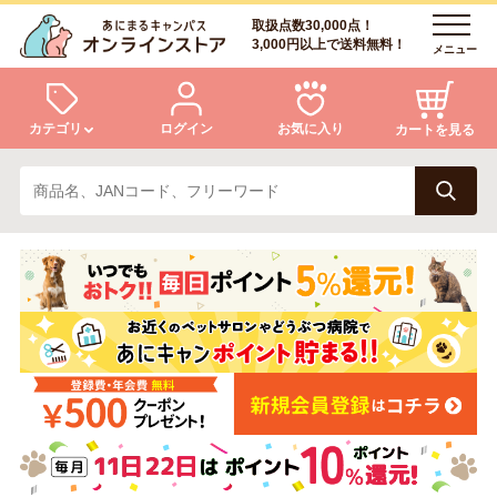
取扱点数30,000点！
3,000円以上で送料無料！
メニュー
カテゴリ
ログイン
お気に入り
カートを見る
犬
猫
ログイン
会員登録
小動物・鳥
アクア・爬虫類・昆虫
あにまるキャンパスについて
アフターサービス
ドッグフード
キャットフード
商品リクエスト
美容・ケア用品
服・おさんぽ用品