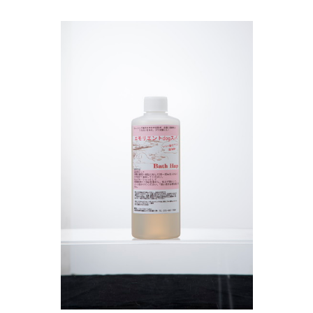
お買い物ガイド
日用品（デイリー）
リビング雑貨
お問い合わせ
トリマーグッズ
シニアサポート