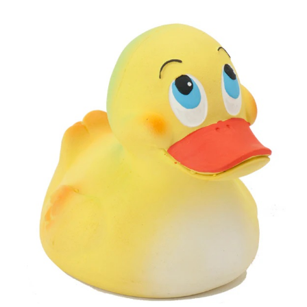
お買い物ガイド
日用品（デイリー）
リビング雑貨
お問い合わせ
トリマーグッズ
シニアサポート