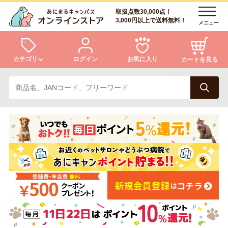
取扱点数30,000点！
3,000円以上で送料無料！
メニュー
カテゴリ
ログイン
お気に入り
カートを見る
犬
猫
ログイン
会員登録
小動物・鳥
アクア・爬虫類・昆虫
あにまるキャンパスについて
アフターサービス
ドッグフード
キャットフード
商品リクエスト
美容・ケア用品
服・おさんぽ用品