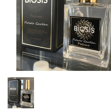
キャットフード
美容・ケア用品
服・おさんぽ用品
日用品（デイリー）
リビング雑貨
トリマーグッズ
シニアサポート