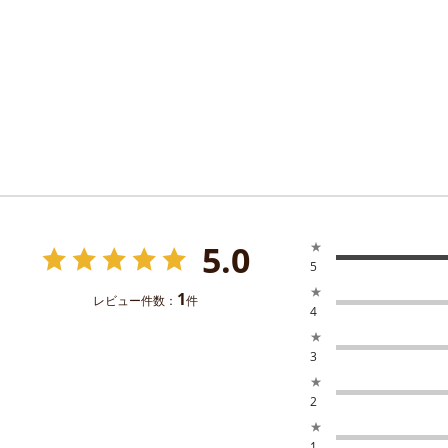
5.0
★
5
★
1
レビュー件数：
件
4
★
3
★
2
★
1