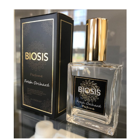
お買い物ガイド
日用品（デイリー）
リビング雑貨
お問い合わせ
トリマーグッズ
シニアサポート