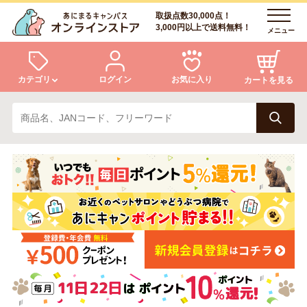
取扱点数30,000点！
3,000円以上で送料無料！
メニュー
カテゴリ
ログイン
お気に入り
カートを見る
犬
猫
ログイン
会員登録
小動物・鳥
アクア・爬虫類・昆虫
あにまるキャンパスについて
アフターサービス
ドッグフード
キャットフード
商品リクエスト
美容・ケア用品
服・おさんぽ用品