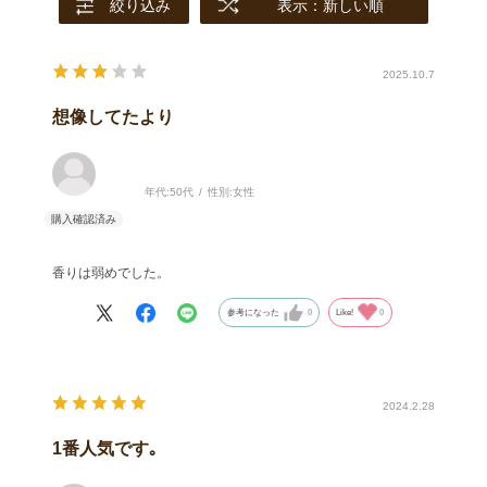
絞り込み
表示：新しい順
2025.10.7
想像してたより
年代:
50代
性別:
女性
香りは弱めでした。
参考になった
0
Like!
0
2024.2.28
1番人気です｡