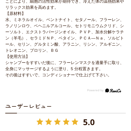
ことにより、細胞の活性効果が期待でき、冷えた体の温熱効果や
リラックス効果を高めます。
【原材料】
水、ミネラルオイル、ベントナイト、セタノール、フラーレン、
ラノリンロウ、ベヘニルアルコール、セトリモニウムクリド、シ
ーソルト、エクストラバージンオイル、ＰＶＰ、加水分解ケラチ
ン（羊毛）、セラミドＮＰ、ベタイン、ＰＣＡ―Ｎａ、ソルビト
ール、セリン、グルタミン酸、アラニン、リシン、アルギニン、
トレオニン、プロリン、ＢＧ
【使用方法】
シャンプーをすすいだ後に、フラーレンマスクを適量手に取り、
全身にマッサージするように塗り、5 分程置きます。
その後はすすいで、コンディショナーで仕上げて下さい。
ユーザーレビュー
5.0