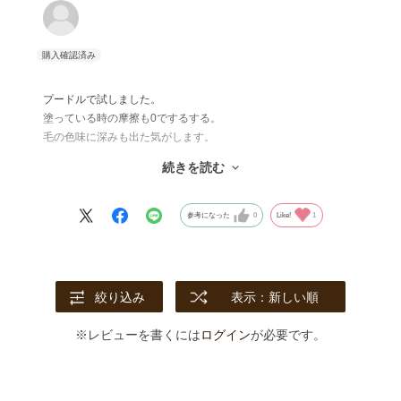
プードルで試しました。
塗っている時の摩擦も0でするする。
毛の色味に深みも出た気がします。
乾かすと弾力のあるふわふわの仕上がりでカットもしやすかった
続きを読む
です。
パピヨンやキャバリアなどの長毛種の子でも早く試したいです！
参考になった
0
Like!
1
絞り込み
表示：新しい順
※レビューを書くには
ログイン
が必要です。