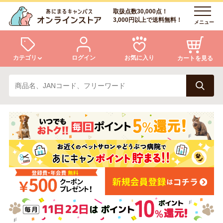
取扱点数30,000点！
3,000円以上で送料無料！
メニュー
カテゴリ
ログイン
お気に入り
カートを見る
犬
猫
ログイン
会員登録
小動物・鳥
アクア・爬虫類・昆虫
あにまるキャンパスについて
アフターサービス
ドッグフード
キャットフード
商品リクエスト
美容・ケア用品
服・おさんぽ用品