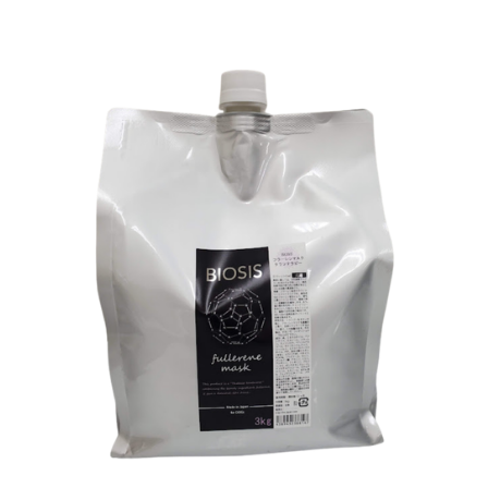
お買い物ガイド
日用品（デイリー）
リビング雑貨
お問い合わせ
トリマーグッズ
シニアサポート