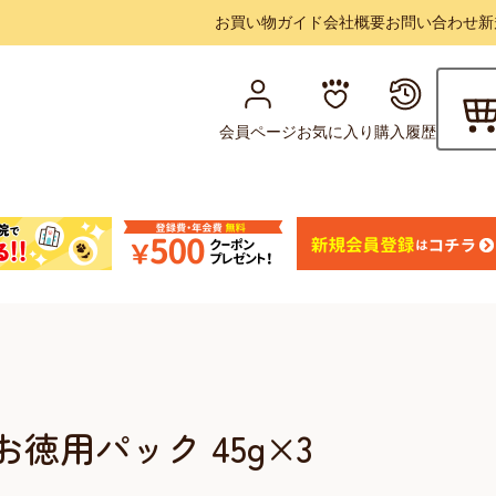
お買い物ガイド
会社概要
お問い合わせ
新
会員ページ
お気に入り
購入履歴
徳用パック 45g×3