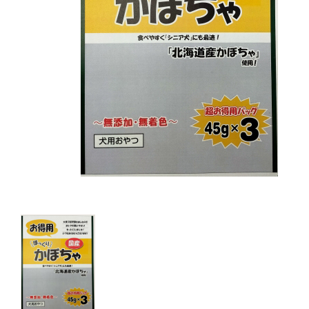
キャットフード
美容・ケア用品
服・おさんぽ用品
日用品（デイリー）
リビング雑貨
トリマーグッズ
シニアサポート