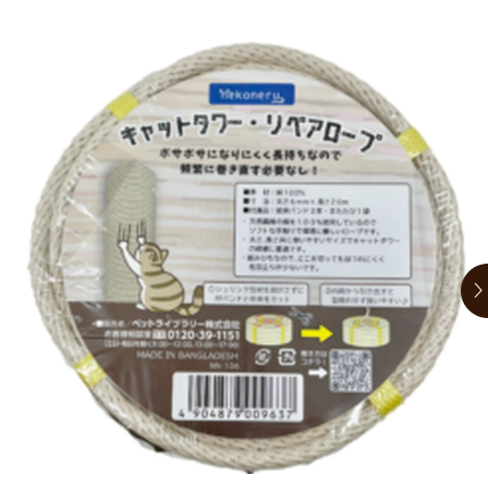
お買い物ガイド
日用品（デイリー）
リビング雑貨
お問い合わせ
トリマーグッズ
シニアサポート