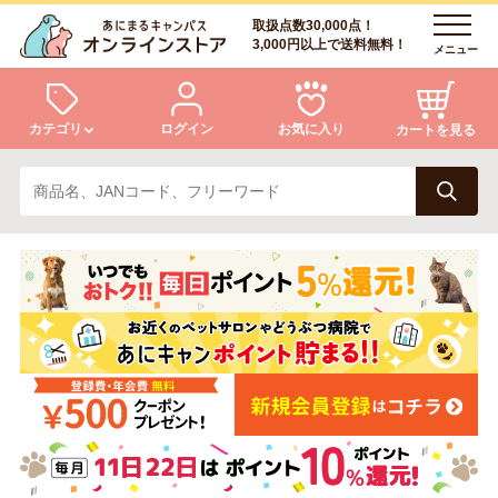
取扱点数30,000点！
3,000円以上で送料無料！
メニュー
カテゴリ
ログイン
お気に入り
カートを見る
犬
猫
ログイン
会員登録
小動物・鳥
アクア・爬虫類・昆虫
あにまるキャンパスについて
アフターサービス
ドッグフード
キャットフード
商品リクエスト
美容・ケア用品
服・おさんぽ用品