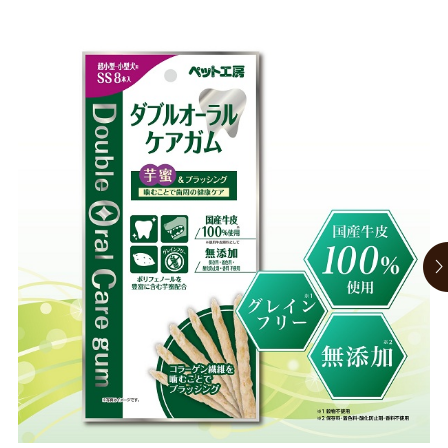
お買い物ガイド
日用品（デイリー）
リビング雑貨
お問い合わせ
トリマーグッズ
シニアサポート