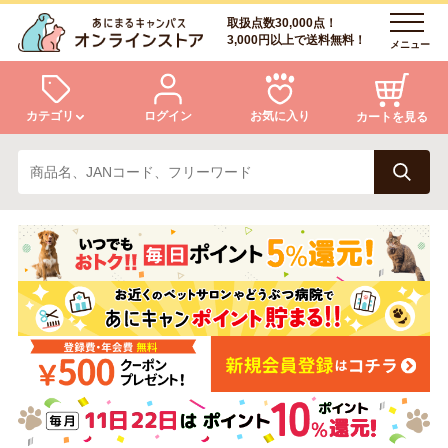
取扱点数30,000点！
3,000円以上で送料無料！
メニュー
カテゴリ
ログイン
お気に入り
カートを見る
犬
猫
ログイン
会員登録
小動物・鳥
アクア・爬虫類・昆虫
あにまるキャンパスについて
アフターサービス
ドッグフード
キャットフード
商品リクエスト
美容・ケア用品
服・おさんぽ用品