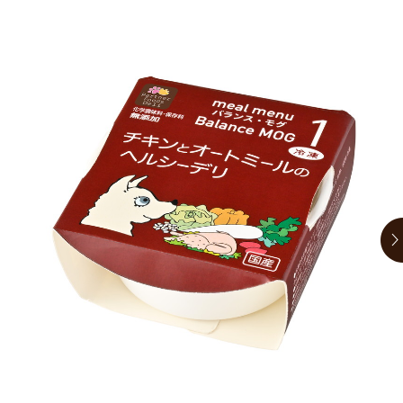
お買い物ガイド
日用品（デイリー）
リビング雑貨
お問い合わせ
トリマーグッズ
シニアサポート