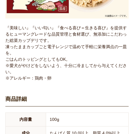
『美味しい』『いい匂い』『食べる喜び＝生きる喜び』を提供す
るヒューマングレードな品質管理と食材選び、無添加にこだわっ
た総菜カップデリです。
凍ったままカップごと電子レンジで温めて手軽に栄養満点の一皿
を。
ごはんのトッピングとしてもOK。
※愛犬がやけどをしないよう、十分に冷ましてから与えてくださ
い。
※アレルギー：鶏肉・卵
商品詳細
内容量
100g
成分
たんぱく質 10.0以上、脂質 4.0%以上、