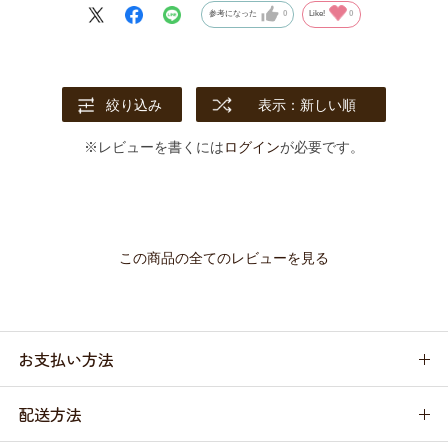
エネルギーチャージ 100g」ほど喜んでくれませんでしたが2日に
参考になった
0
Like!
0
分けてですが、完食しました。
「豚肉とサーモンのエネルギーチャージ 100g」が買えなかった
のは残念でしたが、手作り感あり、バランスよい食事で安心して
与えられる感じでよい商品でした。1食がいいお値段するので特
絞り込み
表示：新しい順
別な時に食べさせます。
※レビューを書くには
ログイン
が必要です。
この商品の全てのレビューを見る
お支払い方法
配送方法