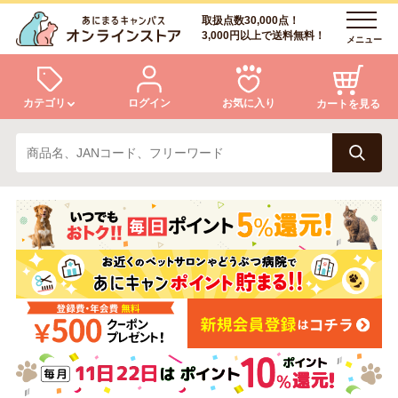
取扱点数30,000点！
3,000円以上で送料無料！
メニュー
カテゴリ
ログイン
お気に入り
カートを見る
犬
猫
ログイン
会員登録
小動物・鳥
アクア・爬虫類・昆虫
あにまるキャンパスについて
アフターサービス
ドッグフード
キャットフード
商品リクエスト
美容・ケア用品
服・おさんぽ用品