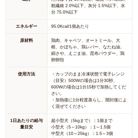
粗繊維 2.0%以下、灰分 1.5%以下、水
分 75.0%以下
エネルギー
95.0Kcal/1個あたり
原材料
鶏肉、キャベツ、オートミール、大
根、かぼちゃ、鶏レバー、なたね油、
絹さや、えごま油、昆布パウダー、鶏
卵卵殻
使用方法
・カップのまま冷凍状態で電子レンジ
（目安）500Wの場合は1分30秒、
600Wの場合は1分15秒で加熱してくだ
さい。
・加熱後に1分程度蒸らし、開封後によ
く混ぜてください
1日あたりの給与
超小型犬（5kgまで）：1個まで
量目安
小型犬（5～10kg）：1～1.5個
中型犬（10～25kg）：1.5～3個