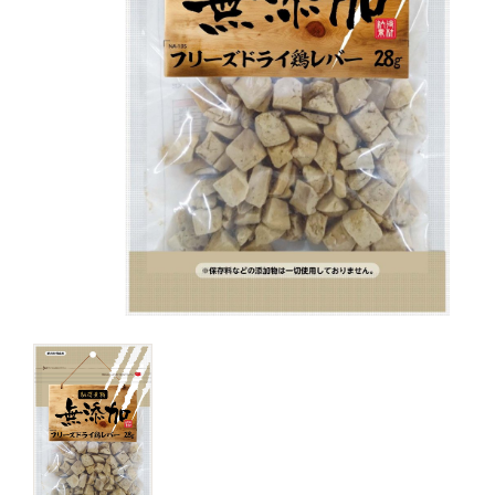
キャットフード
美容・ケア用品
服・おさんぽ用品
日用品（デイリー）
リビング雑貨
トリマーグッズ
シニアサポート