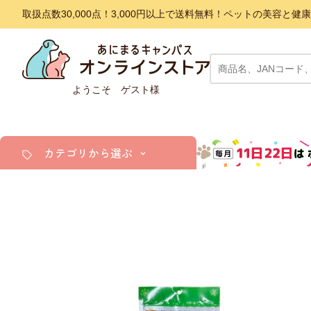
取扱点数30,000点！3,000円以上で送料無料！ペットの美容
ようこそ ゲスト様
カテゴリから選ぶ
犬
猫
小動物・鳥
アクア・爬虫類・昆虫
ドッグフード