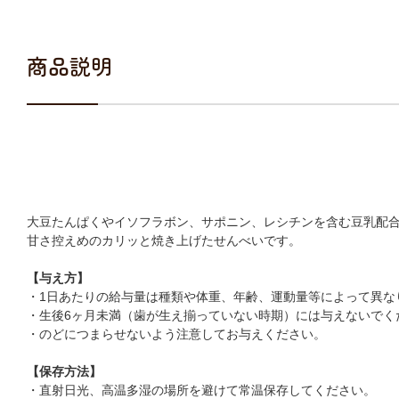
商品説明
大豆たんぱくやイソフラボン、サポニン、レシチンを含む豆乳配
甘さ控えめのカリッと焼き上げたせんべいです。
【与え方】
・1日あたりの給与量は種類や体重、年齢、運動量等によって異な
・生後6ヶ月未満（歯が生え揃っていない時期）には与えないでく
・のどにつまらせないよう注意してお与えください。
【保存方法】
・直射日光、高温多湿の場所を避けて常温保存してください。