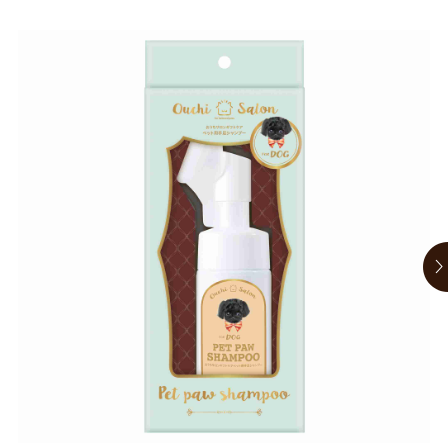
お買い物ガイド
日用品（デイリー）
リビング雑貨
お問い合わせ
トリマーグッズ
シニアサポート