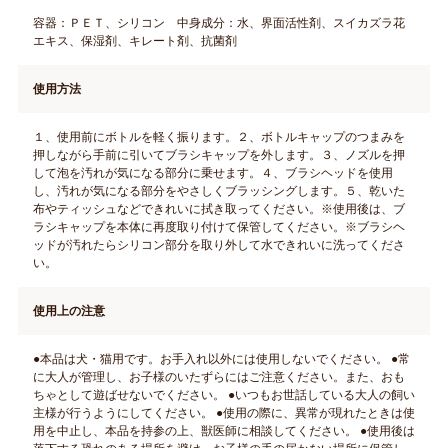
容器：ＰＥＴ、シリコン 中身成分：水、界面活性剤、スイカズラ花
エキス、保湿剤、キレート剤、抗菌剤
使用方法
１、使用前にボトルを軽く振ります。２、ボトルキャップのつまみを
押しながら手前に引いてブラシキャップを外します。３、ノズルを押
して泡を汚れが気になる部分に乗せます。４、ブラシヘッドを使用
し、汚れが気になる部分をやさしくブラッシングします。５、乾いた
布やティッシュなどできれいに拭き取ってください。※使用後は、ブ
ラシキャップを本体に再度取り付けて保管してください。※ブラシヘ
ッドが汚れたらシリコン部分を取り外して水できれいに洗ってくださ
い。
使用上の注意
●本品は犬・猫用です。お手入れ以外には使用しないでください。 ●常
に大人が管理し、お子様のいたずらにはご注意ください。また、おも
ちゃとして遊ばせないでください。 ●いつもお世話している大人の飼い
主様が行うようにしてください。 ●使用の際に、異常が現れたときは使
用を中止し、本品を持参の上、獣医師に相談してください。 ●使用後は