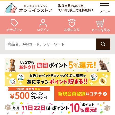
取扱点数30,000点！
3,000円以上で送料無料！
メニュー
カテゴリ
ログイン
お気に入り
カートを見る
犬
猫
ログイン
会員登録
小動物・鳥
アクア・爬虫類・昆虫
あにまるキャンパスについて
アフターサービス
ドッグフード
キャットフード
商品リクエスト
美容・ケア用品
服・おさんぽ用品