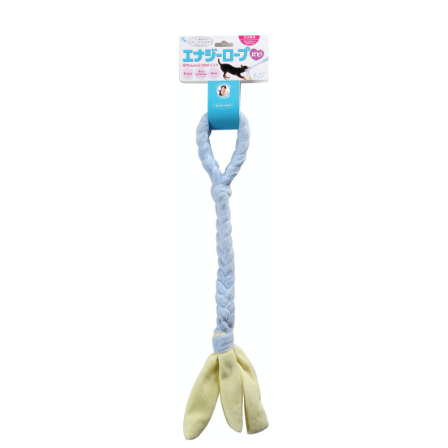
お買い物ガイド
日用品（デイリー）
リビング雑貨
お問い合わせ
トリマーグッズ
シニアサポート