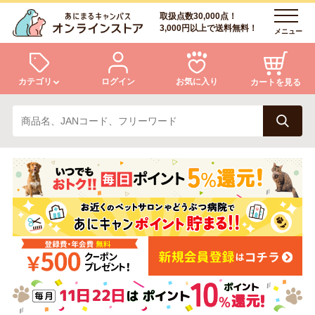
取扱点数30,000点！
3,000円以上で送料無料！
メニュー
カテゴリ
ログイン
お気に入り
カートを見る
犬
猫
ログイン
会員登録
小動物・鳥
アクア・爬虫類・昆虫
あにまるキャンパスについて
アフターサービス
ドッグフード
キャットフード
商品リクエスト
美容・ケア用品
服・おさんぽ用品